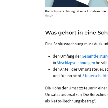
Die Schlussrechnung ist eine Endabrechnun
GmbH
Was gehört in eine Sc
Eine Schlussrechnung muss Auskunf
den Umfang der
Gesamtleistun
in
Abschlagsrechnungen
bezahl
den Anteil der
Umsatzsteuer
, 
und für ihn nicht
Steuerschuldn
Die Höhe der Umsatzsteuer in einer
Umsatzsteuersätzen
. Die Berechnu
als Netto-Rechnungsbetrag“.