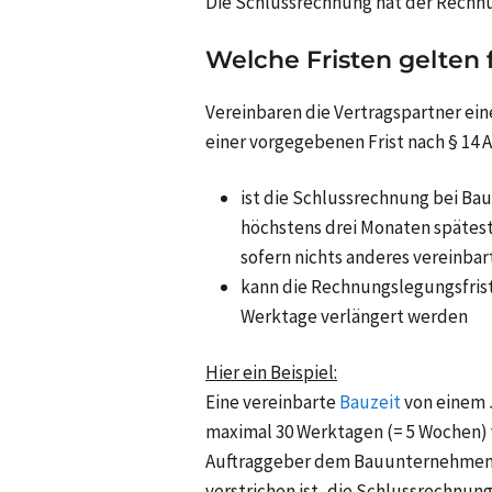
Die Schlussrechnung hat der Rechnu
Welche Fristen gelten
Vereinbaren die Vertragspartner ei
einer vorgegebenen Frist nach § 14 A
ist die Schlussrechnung bei Bau
höchstens drei Monaten spätest
sofern nichts anderes vereinba
kann die Rechnungslegungsfrist 
Werktage verlängert werden
Hier ein Beispiel:
Eine vereinbarte
Bauzeit
von einem 
maximal 30 Werktagen (= 5 Wochen) v
Auftraggeber dem Bauunternehmen e
verstrichen ist, die Schlussrechnung