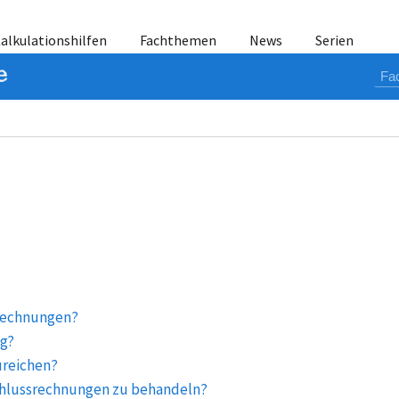
alkulationshilfen
Fachthemen
News
Serien
srechnungen?
ng?
ureichen?
chlussrechnungen zu behandeln?