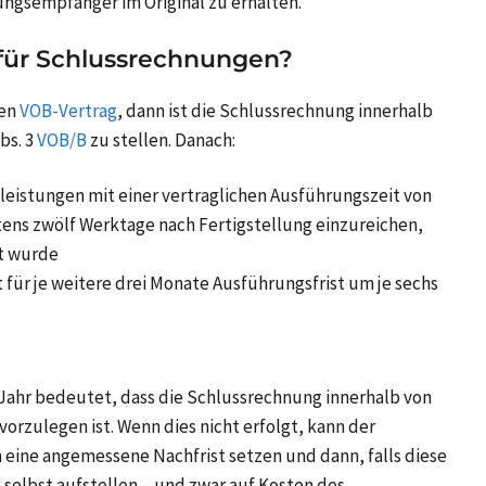
ngsempfänger im Original zu erhalten.
 für Schlussrechnungen?
nen
VOB-Vertrag
, dann ist die Schlussrechnung innerhalb
bs. 3
VOB/B
zu stellen. Danach:
leistungen mit einer vertraglichen Ausführungszeit von
ens zwölf Werktage nach Fertigstellung einzureichen,
rt wurde
für je weitere drei Monate Ausführungsfrist um je sechs
Jahr bedeutet, dass die Schlussrechnung innerhalb von
orzulegen ist. Wenn dies nicht erfolgt, kann der
ine angemessene Nachfrist setzen und dann, falls diese
 selbst aufstellen – und zwar auf Kosten des