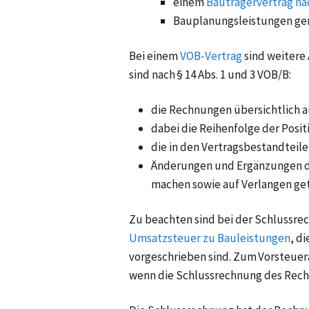
einem
Bauträgervertrag na
Bauplanungsleistungen ge
Bei einem
VOB-Vertrag
sind weitere
sind nach § 14 Abs. 1 und 3 VOB/B:
die Rechnungen übersichtlich a
dabei die Reihenfolge der Posi
die in den Vertragsbestandtei
Änderungen und Ergänzungen de
machen sowie auf Verlangen ge
Zu beachten sind bei der Schlussre
Umsatzsteuer zu Bauleistungen
, d
vorgeschrieben sind. Zum Vorsteue
wenn die Schlussrechnung des Rechn