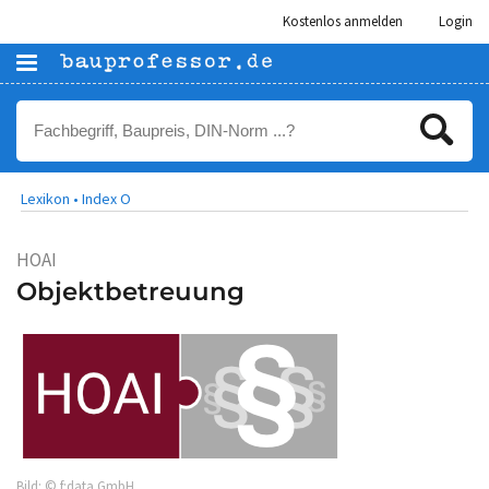
Kostenlos anmelden
Login
Lexikon •
Index O
HOAI
Objektbetreuung
Bild: © f:data GmbH