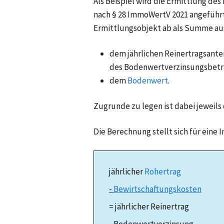
Als Beispiel wird die Ermittlung de
nach § 28 ImmoWertV 2021 angeführt.
Ermittlungsobjekt ab als Summe au
dem jährlichen Reinertragsantei
des Bodenwertverzinsungsbetr
dem
Bodenwert
.
Zugrunde zu legen ist dabei jeweils
Die Berechnung stellt sich für eine
jährlicher
Rohertrag
-
Bewirtschaftungskosten
= jährlicher Reinertrag
- Bodenwertverzinsung