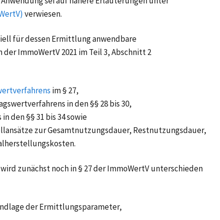
 Anwendung sei auf nähere Erläuterungen unter
WertV)
verwiesen.
iell für dessen Ermittlung anwendbare
 der ImmoWertV 2021 im Teil 3, Abschnitt 2
wertverfahrens
im § 27,
agswertverfahrens in den §§ 28 bis 30,
in den §§ 31 bis 34 sowie
Modellansätze zur Gesamtnutzungsdauer, Restnutzungsdauer,
lherstellungskosten.
s wird zunächst noch in § 27 der ImmoWertV unterschieden
undlage der Ermittlungsparameter,