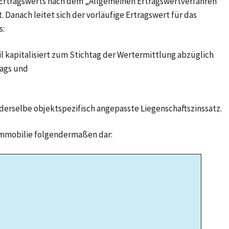
s Ertragswerts nach dem „Allgemeinen Ertragswertverfahren“
 Danach leitet sich der vorläufige Ertragswert für das
s:
l kapitalisiert zum Stichtag der Wertermittlung abzüglich
ags und
 derselbe objektspezifisch angepasste Liegenschaftszinssatz.
 Immobilie folgendermaßen dar: