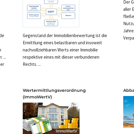
Der G
aller
fließ
Nutzu
Jahre
Gegenstand der Immobilienbewertung ist die
ode
Verpa
Ermittlung eines belastbaren und insoweit
nachvollziehbaren Werts einer Immobilie
n
respektive eines mit dieser verbundenen
 ...
Rechts. ...
der
Wertermittlungsverordnung
Abb
(ImmoWertV)