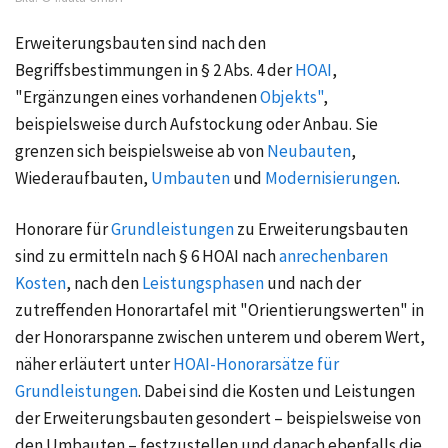
Erweiterungsbauten sind nach den
Begriffsbestimmungen in
§ 2 Abs. 4
der
HOAI
,
"Ergänzungen eines vorhandenen
Objekts"
,
beispielsweise durch Aufstockung oder Anbau. Sie
grenzen sich beispielsweise ab von
Neubauten
,
Wiederaufbauten,
Umbauten
und
Modernisierungen
.
Honorare für
Grundleistungen
zu Erweiterungsbauten
sind zu ermitteln nach
§ 6 HOAI
nach
anrechenbaren
Kosten
, nach den
Leistungsphasen
und nach der
zutreffenden Honorartafel mit "Orientierungswerten" in
der Honorarspanne zwischen unterem und oberem Wert,
näher erläutert unter
HOAI-Honorarsätze für
Grundleistungen
. Dabei sind die Kosten und Leistungen
der Erweiterungsbauten gesondert – beispielsweise von
den Umbauten – festzustellen und danach ebenfalls die