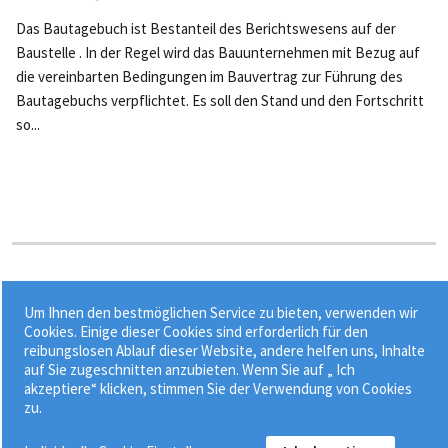
Das Bautagebuch ist Bestanteil des Berichtswesens auf der
Baustelle . In der Regel wird das Bauunternehmen mit Bezug auf
die vereinbarten Bedingungen im Bauvertrag zur Führung des
Bautagebuchs verpflichtet. Es soll den Stand und den Fortschritt
so...
Stichworte:
Um Ihnen den bestmöglichen Service zu bieten, verwenden wir
•
•
anrechenbare Kosten
Basishonorarsatz nach HOAI
Cookies. Einige dieser Cookies sind erforderlich für den
reibungslosen Ablauf dieser Website, andere helfen uns, Inhalte
•
•
Besondere Leistung
Fachplanung
Grundleistung
auf Sie zugeschnitten anzubieten. Wenn Sie auf „ Ich
akzeptiere“ klicken, stimmen Sie der Verwendung von Cookies
zu.