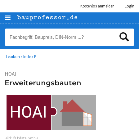
Kostenlos anmelden
Login
Lexikon •
Index E
HOAI
Erweiterungsbauten
Bild: © f:data GmbH