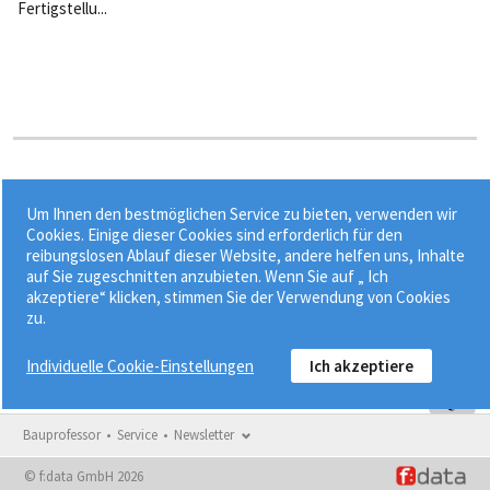
Fertigstellu...
Stichworte:
Um Ihnen den bestmöglichen Service zu bieten, verwenden wir
•
•
•
Abnahme
Abnahmeformen
Abnahmeverzug
Cookies. Einige dieser Cookies sind erforderlich für den
reibungslosen Ablauf dieser Website, andere helfen uns, Inhalte
•
Bauvertragsrecht im BGB ab 2018
BGB
auf Sie zugeschnitten anzubieten. Wenn Sie auf „ Ich
akzeptiere“ klicken, stimmen Sie der Verwendung von Cookies
zu.
Individuelle Cookie-Einstellungen
Ich akzeptiere
Bauprofessor
Service
Newsletter
© f:data GmbH 2026