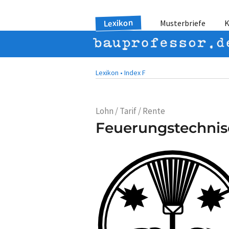
Lexikon
Musterbriefe
K
Lexikon •
Index F
Lohn / Tarif / Rente
Feuerungstechni