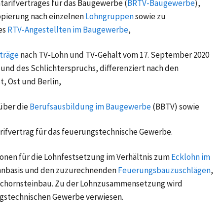
rifvertrages für das Baugewerbe (
BRTV-Baugewerbe
),
uppierung nach einzelnen
Lohngruppen
sowie zu
es
RTV-Angestellten im Baugewerbe
,
rträge
nach TV-Lohn und TV-Gehalt vom
17. September 2020
 und des Schlichterspruchs, differenziert nach den
, Ost und Berlin,
über die
Berufsausbildung im Baugewerbe
(BBTV) sowie
rifvertrag für das feuerungstechnische Gewerbe.
ionen für die Lohnfestsetzung im Verhältnis zum
Ecklohn im
ohnbasis und den zuzurechnenden
Feuerungsbauzuschlägen
,
 Schornsteinbau. Zu der Lohnzusammensetzung wird
ngstechnischen Gewerbe
verwiesen.