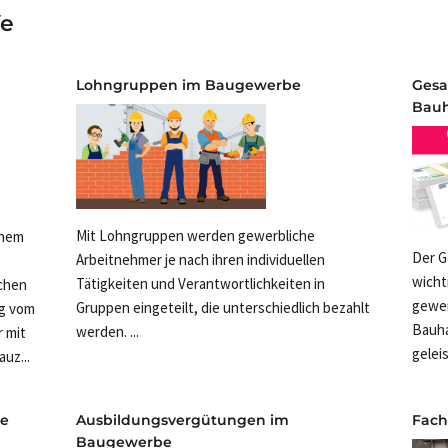
fe
Lohngruppen im Baugewerbe
Gesa
Bau
Mit Lohngruppen werden gewerbliche
inem
Der G
Arbeitnehmer je nach ihren individuellen
wicht
Tätigkeiten und Verantwortlichkeiten in
chen
gewer
Gruppen eingeteilt, die unterschiedlich bezahlt
ng vom
Bauha
werden. ...
 mit
geleis
uz...
be
Ausbildungsvergütungen im
Fach
Baugewerbe