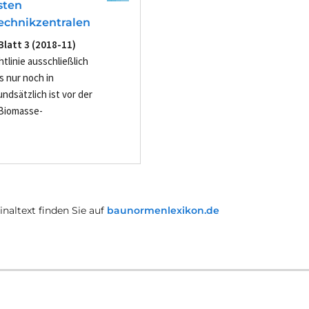
sten
echnikzentralen
Blatt 3 (2018-11)
htlinie ausschließlich
 nur noch in
dsätzlich ist vor der
 Biomasse-
naltext finden Sie auf
baunormenlexikon.de