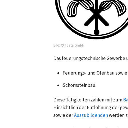
Bild: © f:data GmbH
Das feuerungstechnische Gewerbe u
Feuerungs- und Ofenbau sowie
Schornsteinbau.
Diese Tätigkeiten zählen mit zum
B
Hinsichtlich der Entlohnung der
gew
sowie der
Auszubildenden
werden z