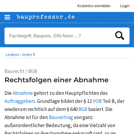
Kostenlos anmelden
Login
Lexikon •
Index R
Baurecht / BGB
Rechtsfolgen einer Abnahme
Die
Abnahme
gehört zu den Hauptpflichten des
Auftraggebers.
Grundlage bildet der § 12
VOB
Teil B, der
wiederum rechtlich auf dem § 640
BGB
basiert. Die
Abnahme ist für den
Bauvertrag
von ganz
außerordentlicher Bedeutung, da eine Vielzahl von
Rechtsfolgen an ihre Vornahme geknüpft sind, so im