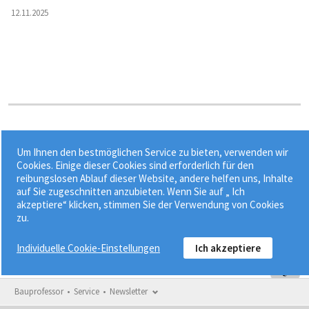
12.11.2025
Stichworte:
Um Ihnen den bestmöglichen Service zu bieten, verwenden wir
•
•
•
•
Abnahme
Auftraggeber
BGB
Ersatzvornahme
Cookies. Einige dieser Cookies sind erforderlich für den
reibungslosen Ablauf dieser Website, andere helfen uns, Inhalte
HVA B-StB
auf Sie zugeschnitten anzubieten. Wenn Sie auf „ Ich
akzeptiere“ klicken, stimmen Sie der Verwendung von Cookies
zu.
Individuelle Cookie-Einstellungen
Ich akzeptiere
Bauprofessor
Service
Newsletter