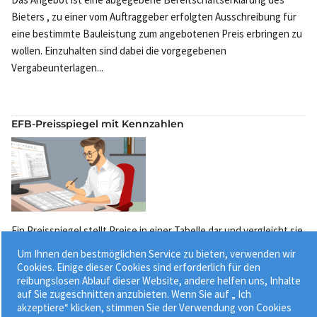
Bieters , zu einer vom Auftraggeber erfolgten Ausschreibung für
eine bestimmte Bauleistung zum angebotenen Preis erbringen zu
wollen. Einzuhalten sind dabei die vorgegebenen
Vergabeunterlagen...
EFB-Preisspiegel mit Kennzahlen
Ein Preisspiegel stellt Preise in einer Tabelle dar und vergleicht sie
miteinander. Für eine Baumaßnahme werden dabei vor allem die
Um Ihnen den bestmöglichen Service zu bieten, verwenden wir
Preise für Bauleistungen und Baustoffe verglichen. ...
Cookies. Einige dieser Cookies sind erforderlich für den
reibungslosen Ablauf dieser Website, andere helfen uns, Inhalte
auf Sie zugeschnitten anzubieten. Wenn Sie auf „ Ich
akzeptiere“ klicken, stimmen Sie der Verwendung von Cookies