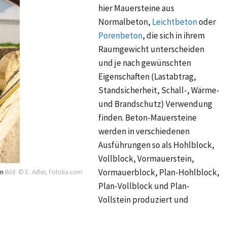
hier Mauersteine aus
Normalbeton,
Leichtbeton
oder
Porenbeton
, die sich in ihrem
Raumgewicht unterscheiden
und je nach gewünschten
Eigenschaften (Lastabtrag,
Standsicherheit, Schall-, Wärme-
und Brandschutz) Verwendung
finden. Beton-Mauersteine
werden in verschiedenen
Ausführungen so als Hohlblock,
Vollblock, Vormauerstein,
Vormauerblock, Plan-Hohlblock,
en
Bild: © E. Adler, Fotolia.com
Plan-Vollblock und Plan-
Vollstein produziert und