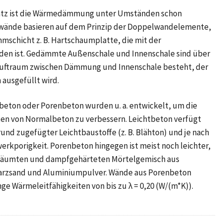
atz ist die Wärmedämmung unter Umständen schon
owände basieren auf dem Prinzip der Doppelwandelemente,
mschicht z. B. Hartschaumplatte, die mit der
den ist. Gedämmte Außenschale und Innenschale sind über
 Luftraum zwischen Dämmung und Innenschale besteht, der
 ausgefüllt wird.
beton oder Porenbeton wurden u. a. entwickelt, um die
n von Normalbeton zu verbessern. Leichtbeton verfügt
und zugefügter Leichtbaustoffe (z. B. Blähton) und je nach
rkporigkeit. Porenbeton hingegen ist meist noch leichter,
chäumten und dampfgehärteten Mörtelgemisch aus
arzsand und Aluminiumpulver. Wände aus Porenbeton
e Wärmeleitfähigkeiten von bis zu λ = 0,20 (W/(m*K)).