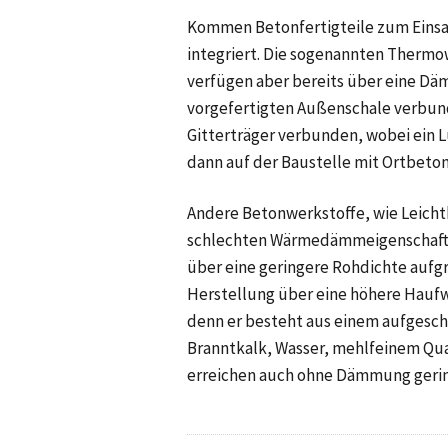
Kommen Betonfertigteile zum Eins
integriert. Die sogenannten Therm
verfügen aber bereits über eine Däm
vorgefertigten Außenschale verbun
Gitterträger verbunden, wobei ein
dann auf der Baustelle mit Ortbeton
Andere Betonwerkstoffe, wie Leicht
schlechten Wärmedämmeigenschafte
über eine geringere Rohdichte aufgr
Herstellung über eine höhere Haufwe
denn er besteht aus einem aufges
Branntkalk, Wasser, mehlfeinem Qu
erreichen auch ohne Dämmung gering