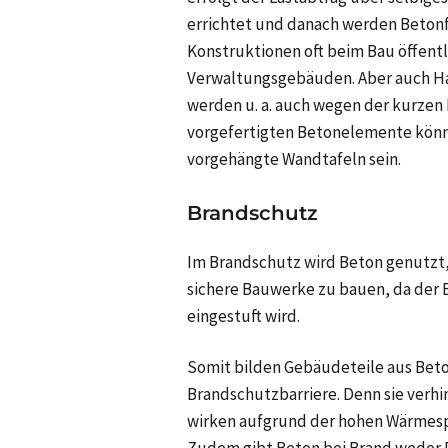
errichtet und danach werden Betonf
Konstruktionen oft beim Bau öffent
Verwaltungsgebäuden. Aber auch Ha
werden u. a. auch wegen der kurzen
vorgefertigten Betonelemente könne
vorgehängte Wandtafeln sein.
Brandschutz
Im Brandschutz wird Beton genutzt
sichere Bauwerke zu bauen, da der 
eingestuft wird.
Somit bilden Gebäudeteile aus Bet
Brandschutzbarriere. Denn sie verh
wirken aufgrund der hohen Wärmespe
Zudem gibt Beton bei Brand weder R