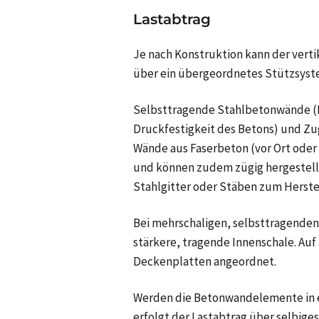
Lastabtrag
Je nach Konstruktion kann der vert
über ein übergeordnetes Stützsyste
Selbsttragende Stahlbetonwände (Fe
Druckfestigkeit des Betons) und Zu
Wände aus Faserbeton (vor Ort oder 
und können zudem zügig hergestellt
Stahlgitter oder Stäben zum Herste
Bei mehrschaligen, selbsttragenden
stärkere, tragende Innenschale. Auf
Deckenplatten angeordnet.
Werden die Betonwandelemente in e
erfolgt der Lastabtrag über selbige