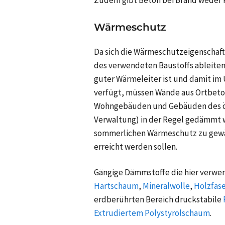
Wärmeschutz
Da sich die Wärmeschutzeigenschafte
des verwendeten Baustoffs ableiten
guter Wärmeleiter ist und damit 
verfügt, müssen Wände aus Ortbeto
Wohngebäuden und Gebäuden des öff
Verwaltung) in der Regel gedämmt w
sommerlichen Wärmeschutz zu gewäh
erreicht werden sollen.
Gängige Dämmstoffe die hier verwe
Hartschaum
,
Mineralwolle
,
Holzfas
erdberührten Bereich druckstabile
Extrudiertem Polystyrolschaum
.