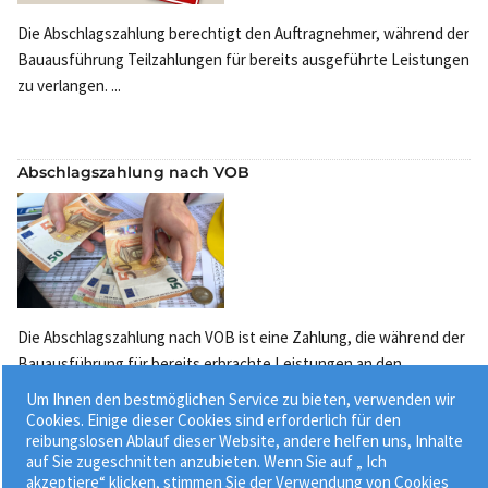
Die Abschlagszahlung berechtigt den Auftragnehmer, während der
Bauausführung Teilzahlungen für bereits ausgeführte Leistungen
zu verlangen. ...
Abschlagszahlung nach VOB
Die Abschlagszahlung nach VOB ist eine Zahlung, die während der
Bauausführung für bereits erbrachte Leistungen an den
Auftragnehmer gezahlt wird, ohne dass das gesamte Bauprojekt
Um Ihnen den bestmöglichen Service zu bieten, verwenden wir
abgeschlossen sein muss. ...
Cookies. Einige dieser Cookies sind erforderlich für den
reibungslosen Ablauf dieser Website, andere helfen uns, Inhalte
auf Sie zugeschnitten anzubieten. Wenn Sie auf „ Ich
akzeptiere“ klicken, stimmen Sie der Verwendung von Cookies