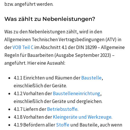
bzw. angeführt werden.
Was zählt zu Nebenleistungen?
Was zu den Nebenleistungen zählt, wird in den
Allgemeinen Technischen Vertragsbedingungen (
ATV
) in
der
VOB Teil C
im Abschnitt 4.1 der DIN 18299 – Allgemeine
Regeln für Bauarbeiten (Ausgabe September 2023) –
angeführt. Hier eine Auswahl:
4.1.1 Einrichten und Räumen der
Baustelle
,
einschließlich der Geräte.
4.1.2 Vorhalten der
Baustelleneinrichtung
,
einschließlich der Geräte und dergleichen.
4.1.7 Liefern der
Betriebsstoffe
.
4.1.8 Vorhalten der
Kleingeräte und Werkzeuge
.
4.1.9 Befördern aller
Stoffe
und Bauteile, auch wenn