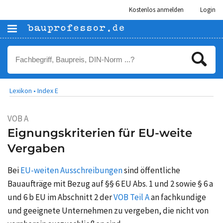
Kostenlos anmelden
Login
Lexikon •
Index E
VOB A
Eignungskriterien für EU-weite
Vergaben
Bei
EU-weiten Ausschreibungen
sind öffentliche
Bauaufträge mit Bezug auf §§ 6 EU Abs. 1 und 2 sowie § 6 a
und 6 b EU im Abschnitt 2 der
VOB Teil A
an fachkundige
und geeignete Unternehmen zu vergeben, die nicht von