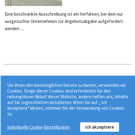
Eine beschränkte Ausschreibung ist ein Verfahren, bei dem nur
ausgesuchte Unternehmen zur Angebotsabgabe aufgefordert
werden. ...
Stichworte:
Um Ihnen den bestmöglichen Service zu bieten, verwenden wir
•
•
•
Auftraggeber
Bieter
Bietereigenerklärung
Cookies. Einige dieser Cookies sind erforderlich für den
reibungslosen Ablauf dieser Website, andere helfen uns, Inhalte
•
EU-Ausschreibung
Nachunternehmer
auf Sie zugeschnitten anzubieten. Wenn Sie auf „ Ich
akzeptiere“ klicken, stimmen Sie der Verwendung von Cookies
zu.
Individuelle Cookie-Einstellungen
Ich akzeptiere