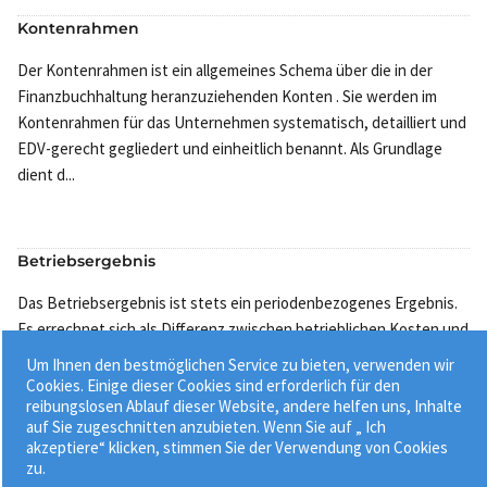
Kontenrahmen
Der Kontenrahmen ist ein allgemeines Schema über die in der
Finanzbuchhaltung heranzuziehenden Konten . Sie werden im
Kontenrahmen für das Unternehmen systematisch, detailliert und
EDV-gerecht gegliedert und einheitlich benannt. Als Grundlage
dient d...
Betriebsergebnis
Das Betriebsergebnis ist stets ein periodenbezogenes Ergebnis.
Es errechnet sich als Differenz zwischen betrieblichen Kosten und
Leistungen, d. h. der hergestellten Leistungen in einer Periode,
Um Ihnen den bestmöglichen Service zu bieten, verwenden wir
beispielsweise Monat, Quartal und Geschäftsjahr. Es ist ...
Cookies. Einige dieser Cookies sind erforderlich für den
reibungslosen Ablauf dieser Website, andere helfen uns, Inhalte
auf Sie zugeschnitten anzubieten. Wenn Sie auf „ Ich
akzeptiere“ klicken, stimmen Sie der Verwendung von Cookies
zu.