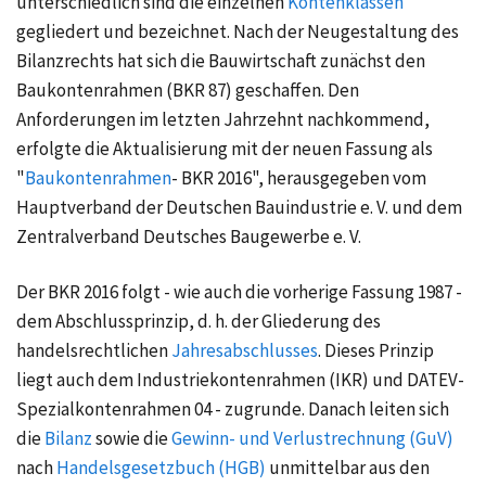
unterschiedlich sind die einzelnen
Kontenklassen
gegliedert und bezeichnet. Nach der Neugestaltung des
Bilanzrechts hat sich die Bauwirtschaft zunächst den
Baukontenrahmen (BKR 87) geschaffen. Den
Anforderungen im letzten Jahrzehnt nachkommend,
erfolgte die Aktualisierung mit der neuen Fassung als
"
Baukontenrahmen
- BKR 2016", herausgegeben vom
Hauptverband der Deutschen Bauindustrie e. V. und dem
Zentralverband Deutsches Baugewerbe e. V.
Der BKR 2016 folgt - wie auch die vorherige Fassung 1987 -
dem Abschlussprinzip, d. h. der Gliederung des
handelsrechtlichen
Jahresabschlusses
. Dieses Prinzip
liegt auch dem Industriekontenrahmen (IKR) und DATEV-
Spezialkontenrahmen 04 - zugrunde. Danach leiten sich
die
Bilanz
sowie die
Gewinn- und Verlustrechnung (GuV)
nach
Handelsgesetzbuch (HGB)
unmittelbar aus den