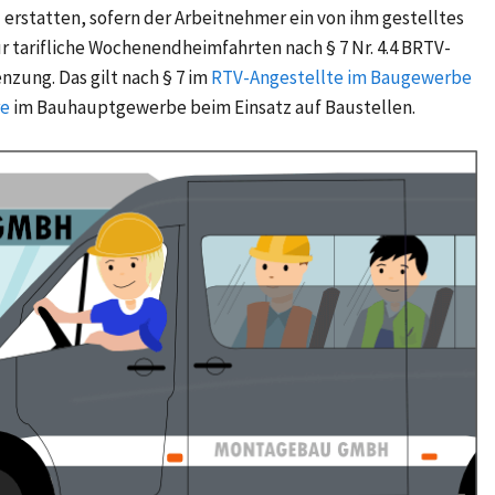
erstatten, sofern der Arbeitnehmer ein von ihm gestelltes
r tarifliche
Wochenendheimfahrten
nach
§ 7 Nr. 4.4
BRTV-
zung. Das gilt nach
§ 7
im
RTV-Angestellte im Baugewerbe
re
im Bauhauptgewerbe beim Einsatz auf Baustellen.