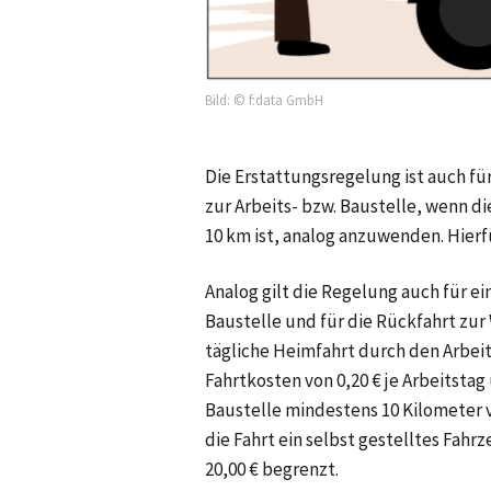
Bild: © f:data GmbH
Die Erstattungsregelung ist auch fü
zur Arbeits- bzw. Baustelle, wenn d
10 km
ist, analog anzuwenden. Hierf
Analog gilt die Regelung auch für e
Baustelle und für die Rückfahrt zur
tägliche Heimfahrt durch den Arbeit
Fahrtkosten von
0,20 €
je Arbeitstag
Baustelle mindestens
10 Kilometer
die Fahrt ein selbst gestelltes Fahr
20,00 €
begrenzt.