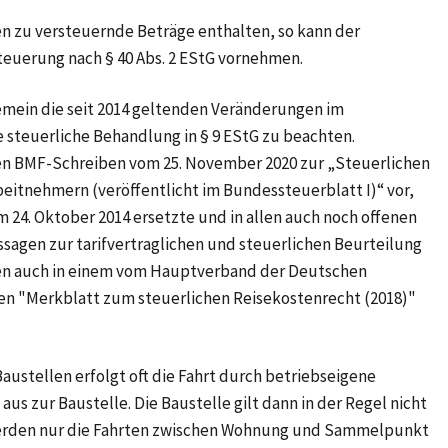
n zu versteuernde Beträge enthalten, so kann der
steuerung nach
§ 40 Abs. 2 EStG
vornehmen.
emein die
seit 2014
geltenden Veränderungen im
e steuerliche Behandlung in
§ 9 EStG
zu beachten.
 den BMF-Schreiben vom
25. November 2020
zur „Steuerlichen
beitnehmern (veröffentlicht im
Bundessteuerblatt I)“ vor,
om
24. Oktober 2014
ersetzte und in allen auch noch offenen
ssagen zur tarifvertraglichen und steuerlichen Beurteilung
den auch in einem vom Hauptverband der Deutschen
en "Merkblatt zum steuerlichen Reisekostenrecht
(2018)"
austellen erfolgt oft die Fahrt durch betriebseigene
 zur Baustelle. Die Baustelle gilt dann in der Regel nicht
erden nur die Fahrten zwischen Wohnung und Sammelpunkt