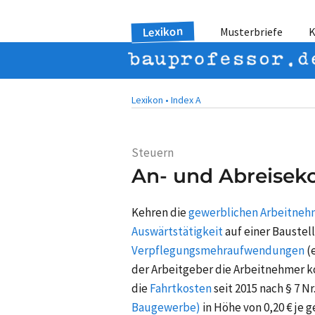
Lexikon
Musterbriefe
K
Lexikon •
Index A
Steuern
An- und Abreiseko
Kehren die
gewerblichen Arbeitneh
Auswärtstätigkeit
auf einer
Baustel
Verpflegungsmehraufwendungen
(
der Arbeitgeber die Arbeitnehmer ko
die
Fahrtkosten
seit 2015 nach
§ 7 Nr.
Baugewerbe)
in Höhe von
0,20 €
je 