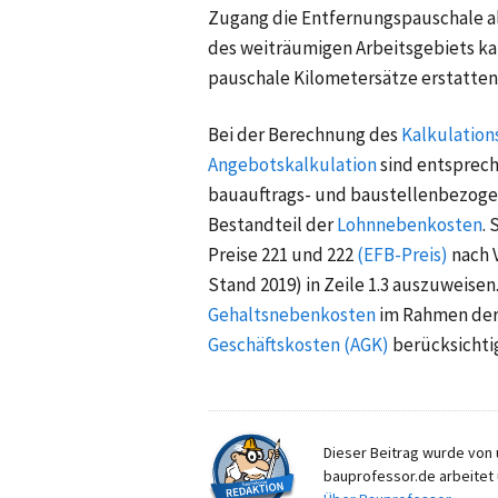
Zugang die Entfernungspauschale a
des weiträumigen Arbeitsgebiets ka
pauschale Kilometersätze erstatten
Bei der Berechnung des
Kalkulation
Angebotskalkulation
sind entsprech
bauauftrags- und baustellenbezogen 
Bestandteil der
Lohnnebenkosten
.
Preise 221 und 222
(EFB-Preis)
nach 
Stand 2019)
in
Zeile 1.3
auszuweisen.
Gehaltsnebenkosten
im Rahmen de
Geschäftskosten (AGK)
berücksichti
Dieser Beitrag wurde von u
bauprofessor.de arbeitet 