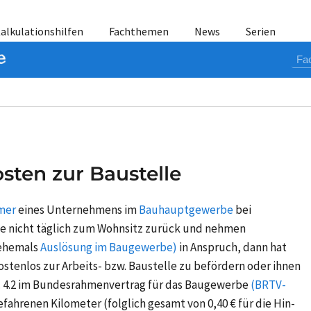
alkulationshilfen
Fachthemen
News
Serien
sten zur Baustelle
mer
eines Unternehmens im
Bauhauptgewerbe
bei
le nicht täglich zum Wohnsitz zurück und nehmen
ehemals
Auslösung im Baugewerbe)
in Anspruch, dann hat
stenlos zur Arbeits- bzw. Baustelle zu befördern oder ihnen
 4.2
im Bundesrahmenvertrag für das Baugewerbe
(BRTV-
gefahrenen Kilometer (folglich gesamt von
0,40 €
für die Hin-