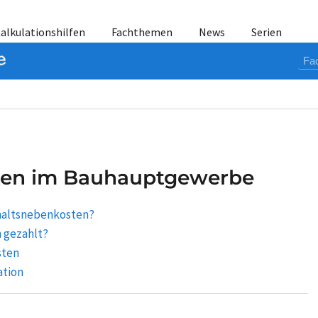
alkulationshilfen
Fachthemen
News
Serien
ten im Bauhauptgewerbe
haltsnebenkosten?
 gezahlt?
sten
ation