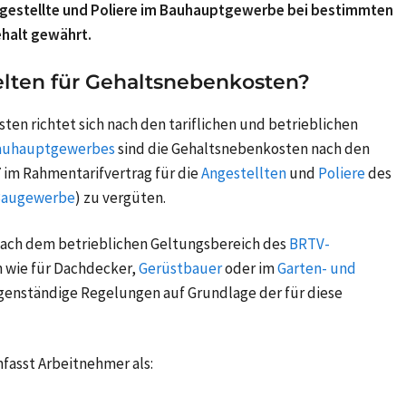
gestellte und Poliere im Bauhauptgewerbe bei bestimmten
halt gewährt.
lten für Gehaltsnebenkosten?
n richtet sich nach den tariflichen und betrieblichen
auhauptgewerbes
sind die Gehaltsnebenkosten nach den
7 im Rahmentarifvertrag für die
Angestellten
und
Poliere
des
 Baugewerbe
) zu vergüten.
ch dem betrieblichen Geltungsbereich des
BRTV-
n wie für Dachdecker,
Gerüstbauer
oder im
Garten- und
igenständige Regelungen auf Grundlage der für diese
fasst Arbeitnehmer als: