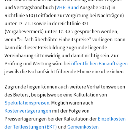
und Vertragshandbuch (
VHB-Bund
Ausgabe 2017) in
Richtlinie 510 (Leitfaden zur Vergütung bei Nachträgen)
unter Tz. 2.1.1 sowie in der Richtlinie 321
(Vergabevermerk) unter Tz. 3.3.2 gesprochen werden,
wenn "5- fach überhöhte Einheitspreise" vorliegen. Dann
kann die dieser Preisbildung zugrunde liegende
Vereinbarung sittenwidrig und damit nichtig sein. Zur
Prüfung und Wertung wäre bei
öffentlichen Bauaufträgen
jeweils die Fachaufsicht führende Ebene einzubeziehen.
Zugrunde liegen können auch weitere Verhaltensweisen
des Bieters, beispielsweise eine Kalkulation von
Spekulationspreisen
. Möglich wären auch
Kostenverlagerungen
mit der Folge von
Preisverlagerungen bei der Kalkulation der
Einzelkosten
der Teilleistungen (EKT)
und
Gemeinkosten
.