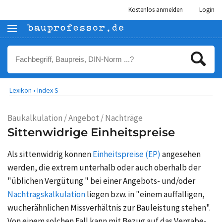
Kostenlos anmelden
Login
Lexikon •
Index S
Baukalkulation / Angebot / Nachträge
Sittenwidrige Einheitspreise
Als sittenwidrig können
Einheitspreise (EP)
angesehen
werden, die extrem unterhalb oder auch oberhalb der
"
üblichen Vergütung
" bei einer Angebots- und/oder
Nachtragskalkulation
liegen bzw. in "einem auffälligen,
wucherähnlichen Missverhältnis zur Bauleistung stehen".
Von einem solchen Fall kann mit Bezug auf das Vergabe-