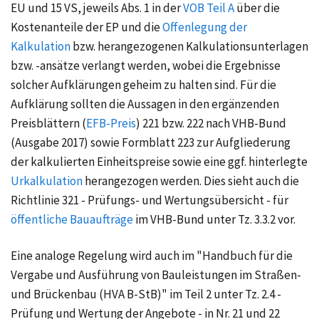
EU und 15 VS, jeweils Abs. 1 in der
VOB Teil A
über die
Kostenanteile der EP und die
Offenlegung der
Kalkulation
bzw. herangezogenen Kalkulationsunterlagen
bzw. -ansätze verlangt werden, wobei die Ergebnisse
solcher Aufklärungen geheim zu halten sind. Für die
Aufklärung sollten die Aussagen in den ergänzenden
Preisblättern (
EFB-Preis
) 221 bzw. 222 nach VHB-Bund
(Ausgabe 2017) sowie Formblatt 223 zur Aufgliederung
der kalkulierten Einheitspreise sowie eine ggf. hinterlegte
Urkalkulation
herangezogen werden. Dies sieht auch die
Richtlinie 321 - Prüfungs- und Wertungsübersicht - für
öffentliche Bauaufträge
im VHB-Bund unter Tz. 3.3.2 vor.
Eine analoge Regelung wird auch im "Handbuch für die
Vergabe und Ausführung von Bauleistungen im Straßen-
und Brückenbau (
HVA B-StB
)" im Teil 2 unter Tz. 2.4 -
Prüfung und Wertung der Angebote - in Nr. 21 und 22