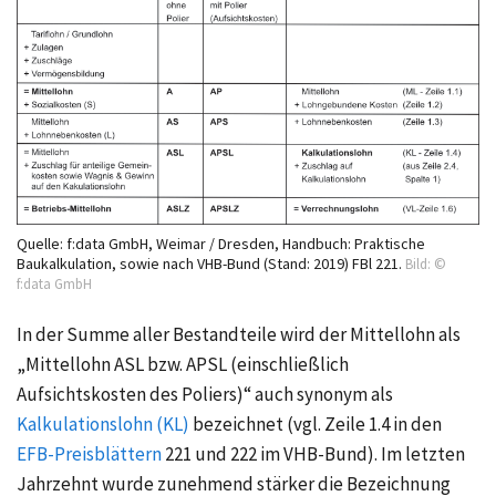
Quelle: f:data GmbH, Weimar / Dresden, Handbuch: Praktische
Baukalkulation, sowie nach VHB-Bund (Stand: 2019) FBl 221.
Bild: ©
f:data GmbH
In der Summe aller Bestandteile wird der Mittellohn als
„Mittellohn ASL bzw. APSL (einschließlich
Aufsichtskosten des Poliers)“ auch synonym als
Kalkulationslohn (KL)
bezeichnet (vgl. Zeile 1.4 in den
EFB-Preisblättern
221 und 222 im VHB-Bund). Im letzten
Jahrzehnt wurde zunehmend stärker die Bezeichnung