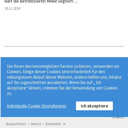
klärt die Betriebswirtin Meike Seghorn. ...
20.11.2024
Stichworte:
Um Ihnen den bestmöglichen Service zu bieten, verwenden wir
•
•
allgemeine Geschäftskosten
Angebotskalkulation
Cookies. Einige dieser Cookies sind erforderlich für den
reibungslosen Ablauf dieser Website, andere helfen uns, Inhalte
•
•
Angestellte im Baugewerbe
Bauhauptgewerbe
EFB-Preis
auf Sie zugeschnitten anzubieten. Wenn Sie auf „ Ich
akzeptiere“ klicken, stimmen Sie der Verwendung von Cookies
zu.
Individuelle Cookie-Einstellungen
Ich akzeptiere
Bauprofessor
Service
Newsletter