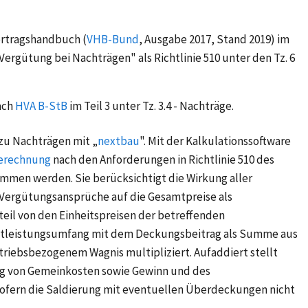
rtragshandbuch (
VHB-Bund
, Ausgabe 2017, Stand 2019) im
ergütung bei Nachträgen" als Richtlinie 510 unter den Tz. 6
ach
HVA B-StB
im Teil 3 unter Tz. 3.4 - Nachträge.
 zu Nachträgen mit „
nextbau
".
Mit der Kalkulationssoftware
berechnung
nach den Anforderungen in Richtlinie 510 des
men werden. Sie berücksichtigt die Wirkung aller
 Vergütungsansprüche auf die Gesamtpreise als
eil von den Einheitspreisen der betreffenden
mtleistungsumfang mit dem Deckungsbeitrag als Summe aus
iebsbezogenem Wagnis multipliziert. Aufaddiert stellt
g von Gemeinkosten sowie Gewinn und des
ofern die Saldierung mit eventuellen Überdeckungen nicht