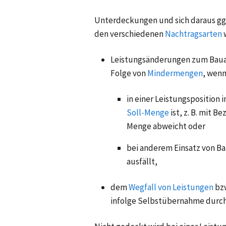
Unterdeckungen und sich daraus gg
den verschiedenen
Nachtragsarten
Leistungsänderungen zum Bauau
Folge von
Mindermengen
, wenn
in einer Leistungsposition 
Soll-Menge
ist, z. B. mit B
Menge abweicht oder
bei anderem Einsatz von B
ausfällt,
dem
Wegfall von Leistungen
bz
infolge Selbstübernahme durch