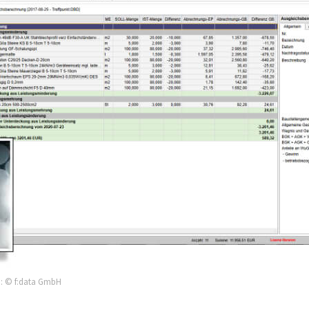
d: © f:data GmbH