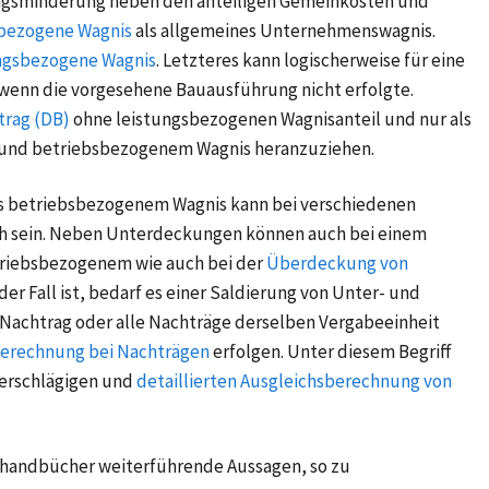
tungsminderung neben den anteiligen Gemeinkosten und
bezogene Wagnis
als allgemeines Unternehmenswagnis.
ngsbezogene Wagnis
. Letzteres kann logischerweise für eine
wenn die vorgesehene Bauausführung nicht erfolgte.
rag (DB)
ohne leistungsbezogenen Wagnisanteil und nur als
und betriebsbezogenem Wagnis heranzuziehen.
s betriebsbezogenem Wagnis kann bei verschiedenen
ch sein. Neben Unterdeckungen können auch bei einem
riebsbezogenem wie auch bei der
Überdeckung von
der Fall ist, bedarf es einer Saldierung von Unter- und
Nachtrag oder alle Nachträge derselben Vergabeeinheit
berechnung bei Nachträgen
erfolgen. Unter diesem Begriff
berschlägigen und
detaillierten Ausgleichsberechnung von
ehandbücher weiterführende Aussagen, so zu