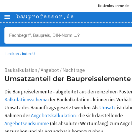
Kostenlos anmelden
Lexikon •
Index U
Baukalkulation / Angebot / Nachträge
Umsatzanteil der Baupreiselemente
Die Baupreiselemente - abgeleitet aus den einzelnen Poste
Kalkulationsschema
der Baukalkulation - können ins Verhäl
Umsatz des Bauauftrags gesetzt werden. Als
Umsatz
ist dab
Rahmen der
Angebotskalkulation
- die sich darstellende
Angebotsendsumme
(als absoluter Wertumfang) zum Ange
anzusehen und als Bezugsbasis heranzuziehen.