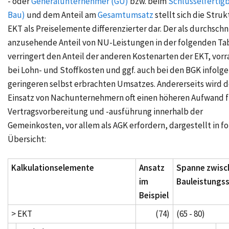
- oder
Generalunternehmer (GU)
bzw. beim
Schlüsselfertig
Bau)
und dem Anteil am
Gesamtumsatz
stellt sich die Struk
EKT als Preiselemente differenzierter dar. Der als durchschn
anzusehende Anteil von NU-Leistungen in der folgenden Ta
verringert den Anteil der anderen Kostenarten der EKT, vorr
bei Lohn- und Stoffkosten und ggf. auch bei den BGK infolge
geringeren selbst erbrachten Umsatzes. Andererseits wird d
Einsatz von Nachunternehmern oft einen höheren Aufwand f
Vertragsvorbereitung und -ausführung innerhalb der
Gemeinkosten, vor allem als AGK erfordern, dargestellt in f
Übersicht:
Kalkulationselemente
Ansatz
Spanne zwisc
im
Bauleistungs
Beispiel
> EKT
(74)
(65 - 80)