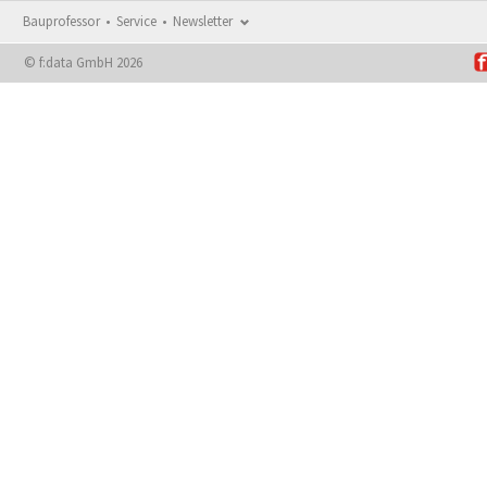
Bauprofessor
Service
Newsletter
© f:data GmbH 2026