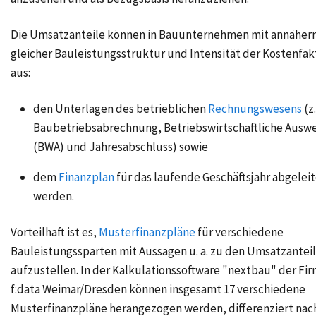
Die Umsatzanteile können in Bauunternehmen mit annäher
gleicher Bauleistungsstruktur und Intensität der Kostenfa
aus:
den Unterlagen des betrieblichen
Rechnungswesens
(z.
Baubetriebsabrechnung, Betriebswirtschaftliche Ausw
(BWA) und Jahresabschluss) sowie
dem
Finanzplan
für das laufende Geschäftsjahr abgelei
werden.
Vorteilhaft ist es,
Musterfinanzpläne
für verschiedene
Bauleistungssparten mit Aussagen u. a. zu den Umsatzantei
aufzustellen. In der Kalkulationssoftware "nextbau" der Fi
f:data Weimar/Dresden können insgesamt 17 verschiedene
Musterfinanzpläne herangezogen werden, differenziert nac