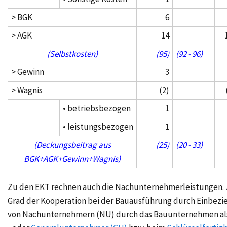
> BGK
6
> AGK
14
(Selbstkosten)
(95)
(92 - 96)
> Gewinn
3
> Wagnis
(2)
• betriebsbezogen
1
• leistungsbezogen
1
(Deckungsbeitrag aus
(25)
(20 - 33)
BGK+AGK+Gewinn+Wagnis)
Zu den EKT rechnen auch die
Nachunternehmerleistungen
.
Grad der Kooperation bei der Bauausführung durch Einbez
von Nachunternehmern (NU) durch das Bauunternehmen al