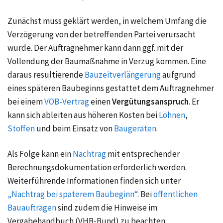
Zunächst muss geklärt werden, in welchem Umfang die
Verzögerung von der betreffenden Partei verursacht
wurde. Der Auftragnehmer kann dann ggf. mit der
Vollendung der Baumaßnahme in Verzug kommen. Eine
daraus resultierende
Bauzeitverlängerung
aufgrund
eines späteren Baubeginns gestattet dem Auftragnehmer
bei einem
VOB-Vertrag
einen
Vergütungsanspruch
. Er
kann sich ableiten aus höheren Kosten bei
Löhnen
,
Stoffen
und beim Einsatz von
Baugeräten
.
Als Folge kann ein
Nachtrag
mit entsprechender
Berechnungsdokumentation erforderlich werden.
Weiterführende Informationen finden sich unter
„Nachtrag bei späterem Baubeginn“
. Bei
öffentlichen
Bauaufträgen
sind zudem die Hinweise im
Vergabehandbuch (VHB-Bund) zu beachten,