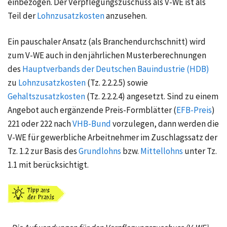
einbezogen. Der Verpflegungszuschuss als V‑WE ist als
Teil der
Lohnzusatzkosten
anzusehen.
Ein pauschaler Ansatz (als Branchendurchschnitt) wird
zum V‑WE auch in den jährlichen Musterberechnungen
des
Hauptverbands der Deutschen Bauindustrie (HDB)
zu
Lohnzusatzkosten
(Tz. 2.2.2.5) sowie
Gehaltszusatzkosten
(Tz. 2.2.2.4) angesetzt. Sind zu einem
Angebot auch ergänzende Preis-Formblätter (
EFB-Preis
)
221 oder 222 nach
VHB-Bund
vorzulegen, dann werden die
V-WE für gewerbliche Arbeitnehmer im Zuschlagssatz der
Tz. 1.2 zur Basis des
Grundlohns
bzw.
Mittellohns
unter Tz.
1.1 mit berücksichtigt.