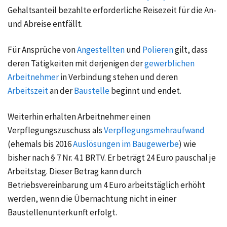
Gehaltsanteil bezahlte erforderliche Reisezeit für die An-
und Abreise entfällt.
Für Ansprüche von
Angestellten
und
Polieren
gilt, dass
deren Tätigkeiten mit derjenigen der
gewerblichen
Arbeitnehmer
in Verbindung stehen und deren
Arbeitszeit
an der
Baustelle
beginnt und endet.
Weiterhin erhalten Arbeitnehmer einen
Verpflegungszuschuss als
Verpflegungsmehraufwand
(ehemals bis 2016
Auslösungen im Baugewerbe
) wie
bisher nach § 7 Nr. 4.1 BRTV. Er beträgt 24 Euro pauschal je
Arbeitstag. Dieser Betrag kann durch
Betriebsvereinbarung um 4 Euro arbeitstäglich erhöht
werden, wenn die Übernachtung nicht in einer
Baustellenunterkunft erfolgt.