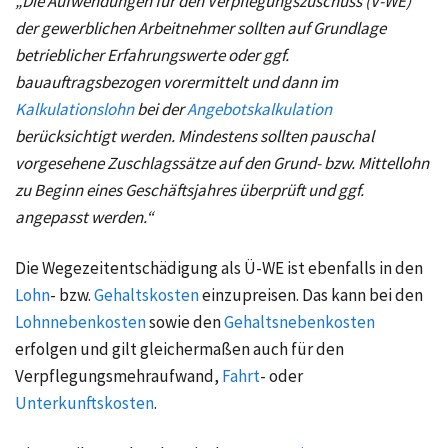
„Die Aufwendungen für den Verpflegungszuschuss (V‑WE)
der gewerblichen Arbeitnehmer sollten auf Grundlage
betrieblicher Erfahrungswerte oder ggf.
bauauftragsbezogen vorermittelt und dann im
Kalkulationslohn
bei der
Angebotskalkulation
berücksichtigt werden. Mindestens sollten pauschal
vorgesehene Zuschlagssätze auf den Grund- bzw. Mittellohn
zu Beginn eines Geschäftsjahres überprüft und ggf.
angepasst werden.“
Die Wegezeitentschädigung als Ü‑WE ist ebenfalls in den
Lohn
- bzw.
Gehaltskosten
einzupreisen. Das kann bei den
Lohnnebenkosten
sowie den
Gehaltsnebenkosten
erfolgen und gilt gleichermaßen auch für den
Verpflegungsmehraufwand,
Fahrt
- oder
Unterkunftskosten
.