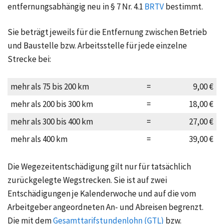
entfernungsabhängig neu in § 7 Nr. 4.1
BRTV
bestimmt.
Sie beträgt jeweils für die Entfernung zwischen Betrieb
und Baustelle bzw. Arbeitsstelle für jede einzelne
Strecke bei:
mehr als
75 bis 200 km
=
9,00 €
mehr als
200 bis 300 km
=
18,00 €
mehr als
300 bis 400 km
=
27,00 €
mehr als
400 km
=
39,00 €
Die Wegezeitentschädigung gilt nur für tatsächlich
zurückgelegte Wegstrecken. Sie ist auf zwei
Entschädigungen je Kalenderwoche und auf die vom
Arbeitgeber angeordneten An- und Abreisen begrenzt.
Die mit dem
Gesamttarifstundenlohn (GTL)
bzw.