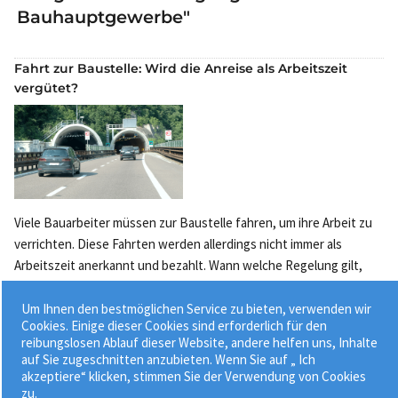
Bauhauptgewerbe"
Fahrt zur Baustelle: Wird die Anreise als Arbeitszeit
vergütet?
Viele Bauarbeiter müssen zur Baustelle fahren, um ihre Arbeit zu
verrichten. Diese Fahrten werden allerdings nicht immer als
Arbeitszeit anerkannt und bezahlt. Wann welche Regelung gilt,
klärt die Betriebswirtin Meike Seghorn. ...
Um Ihnen den bestmöglichen Service zu bieten, verwenden wir
20.11.2024
Cookies. Einige dieser Cookies sind erforderlich für den
reibungslosen Ablauf dieser Website, andere helfen uns, Inhalte
auf Sie zugeschnitten anzubieten. Wenn Sie auf „ Ich
akzeptiere“ klicken, stimmen Sie der Verwendung von Cookies
zu.