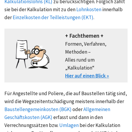
Kalkulationslohns (KL)
zu berücksichtigen. Folglich zählt
sie bei der
Kalkulation
mit zu den
Lohnkosten
innerhalb
der
Einzelkosten der Teilleistungen (EKT)
.
+ Fachthemen +
Formen, Verfahren,
Methoden –
Alles rund um
„Kalkulation“
Hier auf einen Blick »
Für Angestellte und Poliere, die auf Baustellen tätig sind,
wird die Wegezeitentschädigung meistens innerhalb der
Baustellengemeinkosten (BGK)
oder
Allgemeinen
Geschäftskosten (AGK)
erfasst und dann in den
Verrechnungssätzen bzw.
Umlagen
bei der Kalkulation