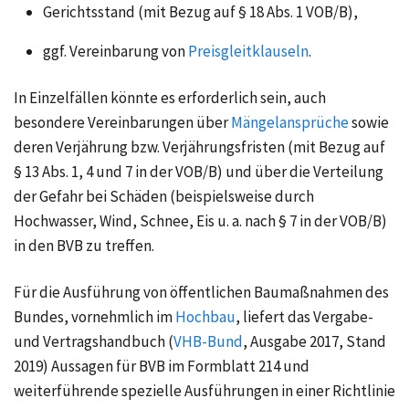
Gerichtsstand (mit Bezug auf
§ 18
Abs. 1 VOB/B),
ggf. Vereinbarung von
Preisgleitklauseln
.
In Einzelfällen könnte es erforderlich sein, auch
besondere Vereinbarungen über
Mängelansprüche
sowie
deren Verjährung bzw. Verjährungsfristen (mit Bezug auf
§ 13 Abs. 1, 4
und 7 in der VOB/B) und über die Verteilung
der Gefahr bei Schäden (beispielsweise durch
Hochwasser, Wind, Schnee, Eis u. a. nach
§ 7
in der VOB/B)
in den BVB zu treffen.
Für die Ausführung von öffentlichen Baumaßnahmen des
Bundes, vornehmlich im
Hochbau
, liefert das Vergabe-
und Vertragshandbuch (
VHB-Bund
, Ausgabe 2017, Stand
2019) Aussagen für BVB im Formblatt 214 und
weiterführende spezielle Ausführungen in einer Richtlinie