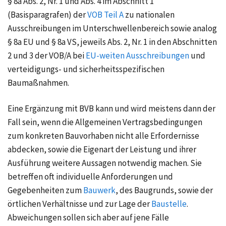
§ 8a Abs. 2,
Nr. 1 und Abs. 4 im Abschnitt 1
(Basisparagrafen) der
VOB Teil A
zu nationalen
Ausschreibungen im Unterschwellenbereich sowie analog
§ 8a EU
und
§ 8a VS,
jeweils Abs. 2, Nr. 1 in den Abschnitten
2 und 3 der VOB/A bei
EU-weiten Ausschreibungen
und
verteidigungs- und sicherheitsspezifischen
Baumaßnahmen.
Eine Ergänzung mit BVB kann und wird meistens dann der
Fall sein, wenn die Allgemeinen Vertragsbedingungen
zum konkreten Bauvorhaben nicht alle Erfordernisse
abdecken, sowie die Eigenart der Leistung und ihrer
Ausführung weitere Aussagen notwendig machen. Sie
betreffen oft individuelle Anforderungen und
Gegebenheiten zum
Bauwerk
, des Baugrunds, sowie der
örtlichen Verhältnisse und zur Lage der
Baustelle
.
Abweichungen sollen sich aber auf jene Fälle